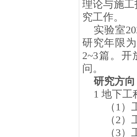
理论与施工
究工作。
实验室
20
研究年限为
2~3
篇。开
问。
研究方向
1
地下工
（
1
）
（
2
）
（
3
）